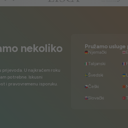
amo nekoliko
Pružamo usluge 
Njemački
E
Talijanski
F
u prijevoda. U najkraćem roku
Švedski
U
vam potrebne. Iskusni
ost i pravovremenu isporuku.
Češki
Slovački
T