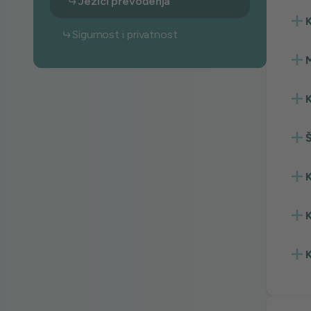
Jezici prevođenja
Sigurnost i privatnost
M
K
Š
K
K
K