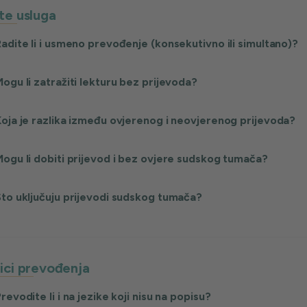
te usluga
adite li i usmeno prevođenje (konsekutivno ili simultano)?
ogu li zatražiti lekturu bez prijevoda?
oja je razlika između ovjerenog i neovjerenog prijevoda?
ogu li dobiti prijevod i bez ovjere sudskog tumača?
to uključuju prijevodi sudskog tumača?
ici prevođenja
revodite li i na jezike koji nisu na popisu?