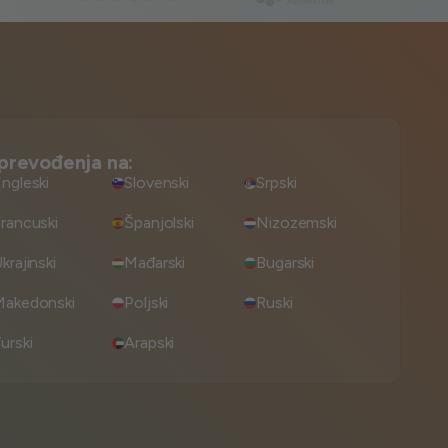
prevođenja na:
ngleski
Slovenski
Srpski
rancuski
Španjolski
Nizozemski
krajinski
Mađarski
Bugarski
Makedonski
Poljski
Ruski
urski
Arapski