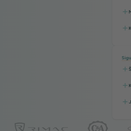
M
K
Sigu
Š
J