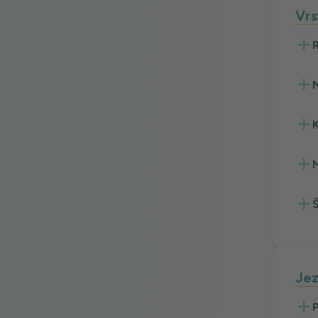
Vrs
R
M
K
M
Š
Jez
P