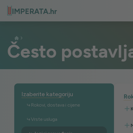
IMPERATA.hr
Često postavlj
Izaberite kategoriju
Rok
Rokovi, dostava i cijene
K
Vrste usluga
M