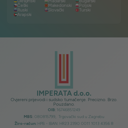
Ukrajinski
Mađarski
Bugarski
Češki
Makedonski
Poljski
Ruski
Slovački
Turski
Arapski
IMPERATA d.o.o.
Ovjereni prijevodi i sudsko tumačenje. Precizno. Brzo.
Pouzdano.
OIB:
16746851249
MBS:
080815799, Trgovački sud u Zagrebu
Žiro-račun:
HPB - IBAN: HR23 2390 0011 1013 4356 8