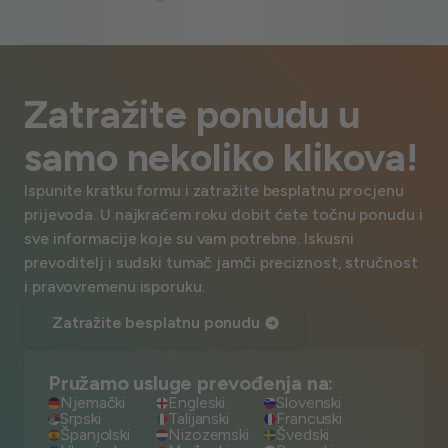
Zatražite ponudu u
samo nekoliko klikova!
Ispunite kratku formu i zatražite besplatnu procjenu
prijevoda. U najkraćem roku dobit ćete točnu ponudu i
sve informacije koje su vam potrebne. Iskusni
prevoditelj i sudski tumač jamči preciznost, stručnost
i pravovremenu isporuku.
Zatražite besplatnu ponudu
Pružamo usluge prevođenja na:
Njemački
Engleski
Slovenski
Srpski
Talijanski
Francuski
Španjolski
Nizozemski
Švedski